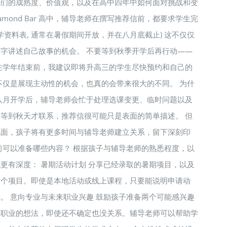
他们的成熟度、价值观，以及在高中四年中如何面对挑战和变
和 Diamond Bar 高中，辅导老师在撰写推荐信前，都要求学生完
ile（升学资料表, 通常在暑假期间开放，并在八月底截止) 这不仅仅
字讲述自己故事的机会。 不要等到秋季开学后再行动——
在学年结束前，我建议即将升高三的学生尽快预约和自己的
不仅是展现主动性的机会，也真的会带来很大的不同。 为什
八月开学后，辅导老师会忙于处理选课变更、临时问题以及
等到秋天才联系，推荐信很可能只是表面的简单描述。 但
见面，孩子将有更多时间与辅导老师建立关系，留下深刻印
前可以准备哪些内容？ 根据孩子与辅导老师的熟悉程度，以
更有深度： 暑期活动计划 分享已经录取的暑期项目，以及
这个项目。即使是本地活动或线上课程，只要能说明申请动
。 意向专业与未来职业兴趣 鼓励孩子准备两个可能感兴趣
来职业的想法，即使还不确定也没关系。辅导老师可以帮助学