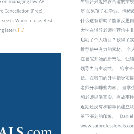
ide on managing low AP
生结合兴趣推荐合适的学校
re Cancellation (Free)
历 如果孩子在学业、情绪
 see it. When to use: Best
什么这有帮助？能够反思
ng later).
[...]
大学在辅导老师推荐信中非
启动了个人项目？获得了
推荐信中有力的素材。 个
在暑假开始的新想法。让
领导力与主动性。 给家长
信。在我们的升学指导项
老师分享哪些内容。 当学
和老师提供真实、有故事性
近期还没有和辅导员建立
留下深刻的印象。 Daniel Lee S
www.satprofessionals.