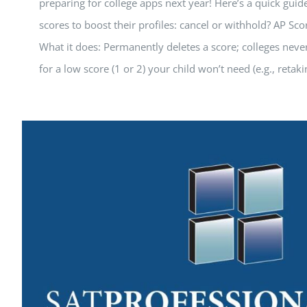
preparing for college apps next year! Here’s a quick gu
scores to boost their profiles: cancel or withhold? AP Sco
What it does: Permanently deletes a score; colleges never
for a low score (1 or 2) your child won’t need (e.g., retaki