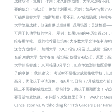
成绩取消（免费） 作用：永久删除成绩，大学永远看不到。
要的低分（1或2分，例如计划重考). 示例：如果Amy预计
可确保目标大学（如斯坦福）看不到. AP成绩隐藏（每校每
大学隐藏成绩，但保留供以后使用. 适用场景：灵活性强—
可用于其他学校的学分。 示例：如果Ben的AP历史得2分，
给备用学校。 我的推荐最佳策略: 大多数大学允许在申请时
送官方成绩单。 加州大学（UC): 报告3分及以上成绩（除UCL
名前30的大学, 如常春藤, 斯坦福: 仅报告4或5分. 原因
大学的高标准；UC可接受3分学分，但竞争激烈的校区需
子的卓越！ 我的建议： 考试时不要指定成绩接收学校，以
高分，优化孩子申请形象。 在6月15日前（7月成绩发布前
阻止不需要的成绩发送。提前计划，助孩子脱颖而出！ 确
要灵活性就隐藏。 有问题？欢迎群里分享！ WeChat Message 
Cancellation vs. Withholding for 11th Graders Dear Pare