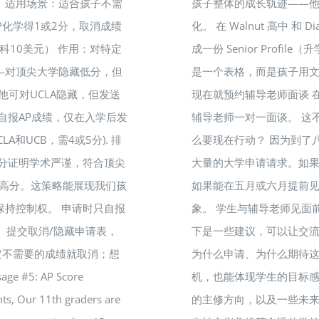
 适用场景：适合孩子不需
孩子整体的成长轨迹——
AP化学得1或2分，取消成绩
化。 在 Walnut 高中 
科10美元） 作用：对特定
成一份 Senior Prof
—对顶尖大学隐藏低分，但
是一个表格，而是孩子用文
他可对UCLA隐藏，但发送
现在就预约辅导老师面谈 
自报AP成绩，仅在入学后发
辅导老师一对一面谈。 这
A和UCB，需4或5分). 排
么要现在行动？ 因为到了
：高分证明学术严谨，符合顶尖
大量的大学申请请求。如果
更高分。这策略能展现我们孩
如果能在五月或六月提前
保持控制权。 申请时只自报
象。 学生与辅导老师见面
）提交取消/隐藏申请表，
下是一些建议，可以让交流
定不需要的成绩就取消；想
为什么申请、为什么期待
#5: AP Score
机，也能体现学生的目标感
nts, Our 11th graders are
的主修方向，以及一些未