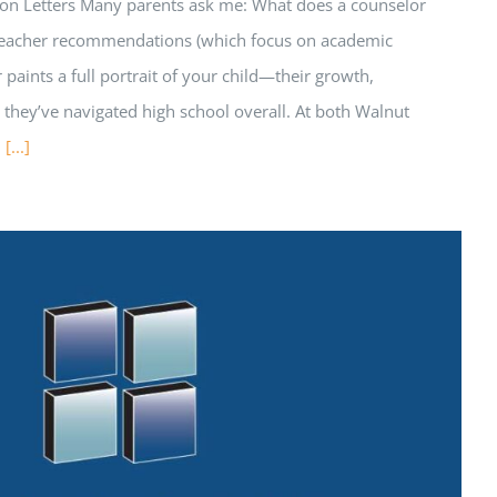
n Letters Many parents ask me: What does a counselor
e teacher recommendations (which focus on academic
er paints a full portrait of your child—their growth,
 they’ve navigated high school overall. At both Walnut
d
[...]