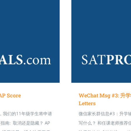
 Score
WeChat Msg #3: 升
Letters
们，我们的11年级学生将申请
微信家长群信息#3：升学
南: 取消还是隐藏？ AP
写什么？ 和任课老师推荐