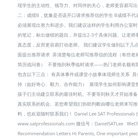
现学生的主动性、领导力、对同伴的关心，老师更容易写出
二：成绩B，犹豫是否该开口请求推荐信的学生 B成绩不代
必须展现出努力和进步。我们建议这样的学生利用办公室时
的笔记，标出做错的题目，并提出2-3个具体问题。让老师
真态度，反而更容易打动老师。 我们建议学生做到以下几点
面提出推荐请求 弄清楚每位老师写推荐信的流程（有些老
简历或问卷） 不要拖到秋季临时请求——热门老师名额有
包含以下三点： 有具体事件或课堂小故事体现师生关系 
持（如好奇心、毅力、合作能力） 展现学生如何影响课堂
孩子们主动建立联系的最佳时机。不要等到秋天才开始准备
真实联系的机会。若您希望我们协助判断由哪位老师来写推
料，也欢迎随时联系我们！ Daniel Lee SAT Professionals (9
www.satprofessionals.com 微信号：DanielSATLee WeCha
Recommendation Letters Hi Parents, One important piece