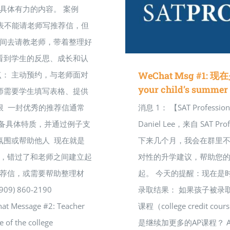
具体有力的内容。 案例
表不能请老师写推荐信，但
间去请教老师，带着整理好
看到学生的反思、成长和认
： 主动预约，与老师面对
WeChat Msg #1: 现
your child’s summer 
师需要学生填写表格、提供
限 一封优秀的推荐信通常
消息 1： 【SAT Profe
具备具体特质，并通过例子支
Daniel Lee，来自 SA
氛围或帮助他人 现在就是
下来几个月，我会在群里
，错过了和老师之间建立起
对性的升学建议，帮助您的
荐信，或需要帮助整理材
起。 今天的提醒：现在是
09) 860-2190
录取结果： 如果孩子被录
t Message #2: Teacher
课程（college credi
 of the college
是继续加更多的AP课程？