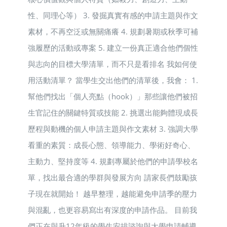
性、同理心等） 3. 發掘真實有感的申請主題與作文
素材，不再空泛或無關痛癢 4. 規劃暑期或秋季可補
強履歷的活動或專案 5. 建立一份真正適合他們個性
與志向的目標大學清單，而不只是看排名 我如何使
用活動清單？ 當學生交出他們的清單後，我會： 1.
幫他們找出「個人亮點（hook）」那些讓他們被招
生官記住的關鍵特質或技能 2. 挑選出能夠體現成長
歷程與動機的個人申請主題與作文素材 3. 強調大學
看重的素質：成長心態、領導能力、學術好奇心、
主動力、堅持度等 4. 規劃專屬於他們的申請學校名
單，找出最合適的學群與發展方向 請家長們鼓勵孩
子現在就開始！ 越早整理，越能避免申請季的壓力
與混亂，也更容易寫出有深度的申請作品。 目前我
們正在與升12年級的學生安排諮詢與大學申請輔導