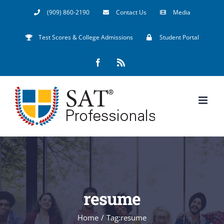
Skip
(909) 860-2190
Contact Us
Media
to
Test Scores & College Admissions
Student Portal
content
Facebook
Rss
resume
Home
/
Tag:
resume