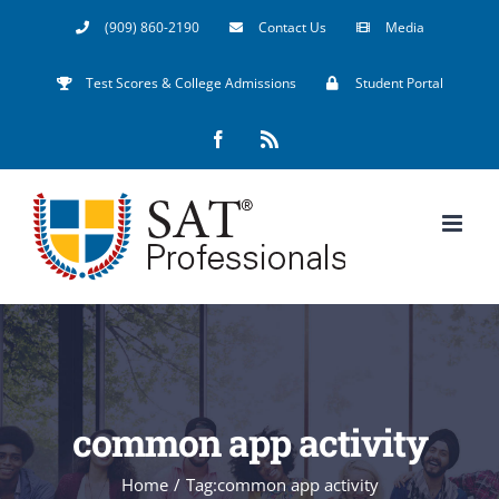
Skip
(909) 860-2190
Contact Us
Media
to
Test Scores & College Admissions
Student Portal
content
Facebook
Rss
common app activity
Home
/
Tag:
common app activity