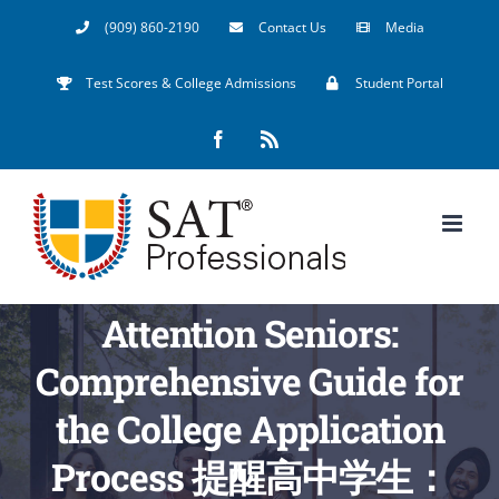
Skip
(909) 860-2190
Contact Us
Media
to
Test Scores & College Admissions
Student Portal
content
Facebook
Rss
Attention Seniors:
Comprehensive Guide for
the College Application
Process 提醒高中学生：